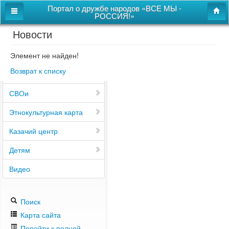
Портал о дружбе народов «ВСЕ МЫ -
РОССИЯ!»
Новости
Главная
Дом дружбы народов
Элемент не найден!
Возврат к списку
Новости
СВОи
Этнокультурная карта
Казачий центр
Детям
Видео
Поиск
Карта сайта
Перейти к полной