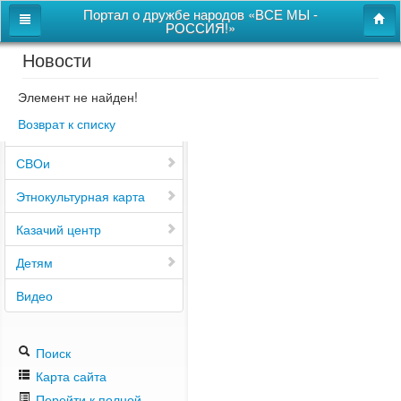
Портал о дружбе народов «ВСЕ МЫ -
РОССИЯ!»
Новости
Главная
Дом дружбы народов
Элемент не найден!
Возврат к списку
Новости
СВОи
Этнокультурная карта
Казачий центр
Детям
Видео
Поиск
Карта сайта
Перейти к полной