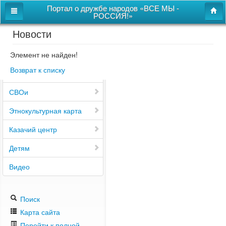
Портал о дружбе народов «ВСЕ МЫ -
РОССИЯ!»
Новости
Главная
Дом дружбы народов
Элемент не найден!
Возврат к списку
Новости
СВОи
Этнокультурная карта
Казачий центр
Детям
Видео
Поиск
Карта сайта
Перейти к полной