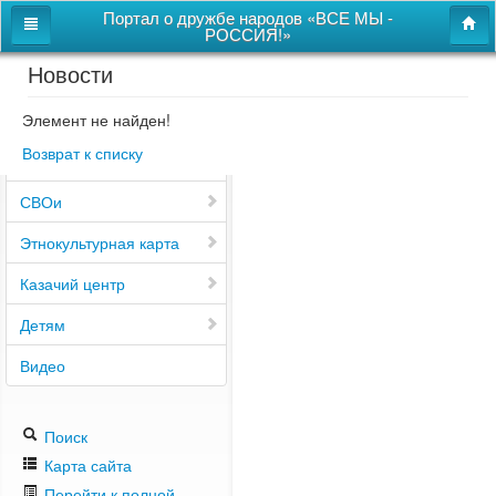
Портал о дружбе народов «ВСЕ МЫ -
РОССИЯ!»
Новости
Главная
Дом дружбы народов
Элемент не найден!
Возврат к списку
Новости
СВОи
Этнокультурная карта
Казачий центр
Детям
Видео
Поиск
Карта сайта
Перейти к полной