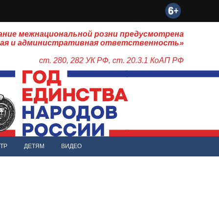
ание межнациональной розни предусмотрена
ная и административная ответственность»
ст. 280, 282 УК РФ, ст. 20.3.1 КоАП РФ
ТР
ДЕТЯМ
ВИДЕО