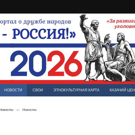
ртал о дружбе народов
«За разжиг
- РОССИЯ!»
уголов
НОВОСТИ
СВОИ
ЭТНОКУЛЬТУРНАЯ КАРТА
КАЗАЧИЙ ЦЕН
 Новости
Новости