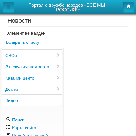
Портал о дружбе народов «ВСЕ МЫ -
РОССИЯ!»
Новости
Главная
Дом дружбы народов
Элемент не найден!
Возврат к списку
Новости
СВОи
Этнокультурная карта
Казачий центр
Детям
Видео
Поиск
Карта сайта
Перейти к полной