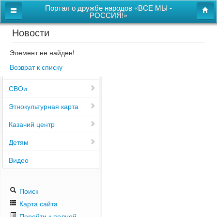
Портал о дружбе народов «ВСЕ МЫ -
РОССИЯ!»
Новости
Главная
Дом дружбы народов
Элемент не найден!
Возврат к списку
Новости
СВОи
Этнокультурная карта
Казачий центр
Детям
Видео
Поиск
Карта сайта
Перейти к полной