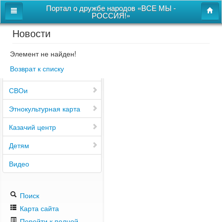
Портал о дружбе народов «ВСЕ МЫ -
РОССИЯ!»
Новости
Главная
Дом дружбы народов
Элемент не найден!
Возврат к списку
Новости
СВОи
Этнокультурная карта
Казачий центр
Детям
Видео
Поиск
Карта сайта
Перейти к полной