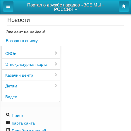
Портал о дружбе народов «ВСЕ МЫ -
РОССИЯ!»
Новости
Главная
Дом дружбы народов
Элемент не найден!
Возврат к списку
Новости
СВОи
Этнокультурная карта
Казачий центр
Детям
Видео
Поиск
Карта сайта
Перейти к полной