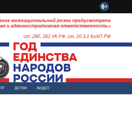
ание межнациональной розни предусмотрена
ная и административная ответственность»
ст. 280, 282 УК РФ, ст. 20.3.1 КоАП РФ
ТР
ДЕТЯМ
ВИДЕО