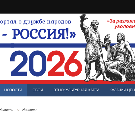
ртал о дружбе народов
«За разжиг
- РОССИЯ!»
уголов
НОВОСТИ
СВОИ
ЭТНОКУЛЬТУРНАЯ КАРТА
КАЗАЧИЙ ЦЕН
 Новости
Новости