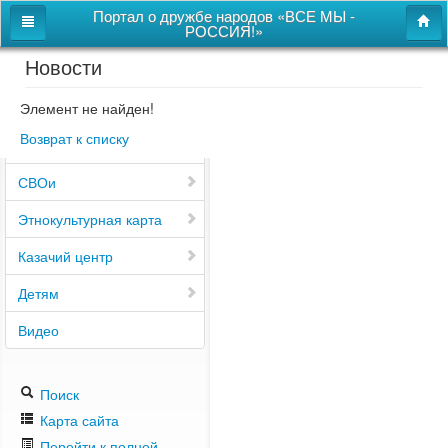
Портал о дружбе народов «ВСЕ МЫ -
РОССИЯ!»
Новости
Главная
Дом дружбы народов
Элемент не найден!
Возврат к списку
Новости
СВОи
Этнокультурная карта
Казачий центр
Детям
Видео
Поиск
Карта сайта
Перейти к полной