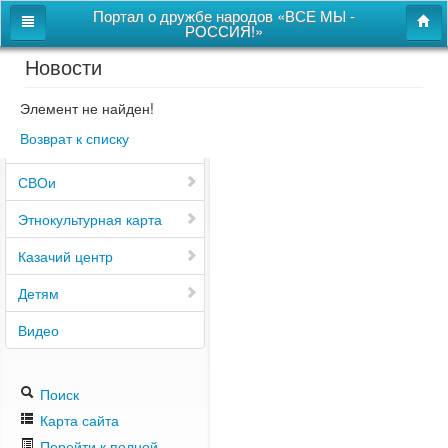
Портал о дружбе народов «ВСЕ МЫ -
РОССИЯ!»
Новости
Главная
Дом дружбы народов
Элемент не найден!
Возврат к списку
Новости
СВОи
Этнокультурная карта
Казачий центр
Детям
Видео
Поиск
Карта сайта
Перейти к полной