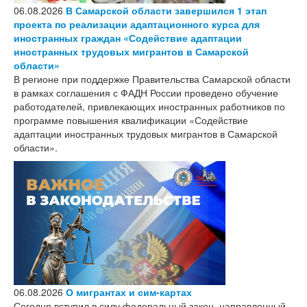
06.08.2026
В Самарской области завершился 1 этап
проекта по реализации адаптационного курса для
иностранных граждан «Содействие адаптации
иностранных трудовых мигрантов в Самарской
области»
В регионе при поддержке Правительства Самарской области
в рамках соглашения с ФАДН России проведено обучение
работодателей, привлекающих иностранных работников по
программе повышения квалификации «Содействие
адаптации иностранных трудовых мигрантов в Самарской
области».
06.08.2026
О мигрантах и сим-картах
Сегодня вступил в силу федеральный закон, направленный