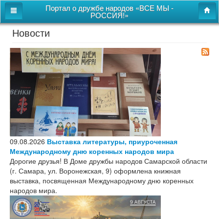
Портал о дружбе народов «ВСЕ МЫ -
РОССИЯ!»
Новости
Главная
Дом дружбы народов
Новости
СВОи
Этнокультурная карта
Казачий центр
09.08.2026
Выставка литературы, приуроченная
Детям
Международному дню коренных народов мира
Дорогие друзья! В Доме дружбы народов Самарской области
Видео
(г. Самара, ул. Воронежская, 9) оформлена книжная
выставка, посвященная Международному дню коренных
народов мира.
Поиск
Карта сайта
Перейти к полной