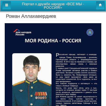
Портал о дружбе народов «ВСЕ МЫ -
РОССИЯ!»
Роман Аллахавердиев
Главная
Дом дружбы народов
Новости
СВОи
Этнокультурная карта
Казачий центр
Детям
Видео
Поиск
Карта сайта
Перейти к полной