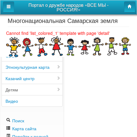
Портал о дружбе народов «ВСЕ МЫ -
РОССИЯ!»
Многонациональная Самарская земля
Главная
Дом дружбы народов
Cannot find 'list_colored_1' template with page 'detail'
Новости
СВОи
Этнокультурная карта
Казачий центр
Детям
Видео
Поиск
Карта сайта
Перейти к полной