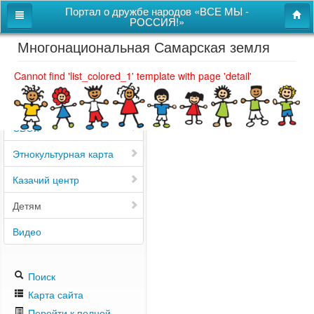
Портал о дружбе народов «ВСЕ МЫ -
РОССИЯ!»
Многонациональная Самарская земля
Главная
Дом дружбы народов
Cannot find 'list_colored_1' template with page 'detail'
Новости
СВОи
Этнокультурная карта
Казачий центр
Детям
Видео
Поиск
Карта сайта
Перейти к полной