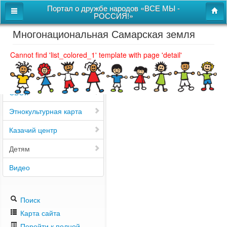
Портал о дружбе народов «ВСЕ МЫ -
РОССИЯ!»
Многонациональная Самарская земля
Главная
Дом дружбы народов
Cannot find 'list_colored_1' template with page 'detail'
Новости
СВОи
Этнокультурная карта
Казачий центр
Детям
Видео
Поиск
Карта сайта
Перейти к полной