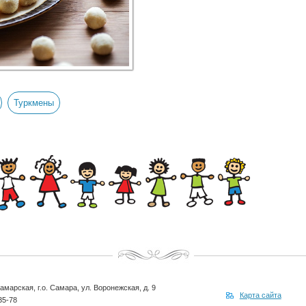
Туркмены
амарская, г.о. Самара, ул. Воронежская, д. 9
Карта сайта
35-78