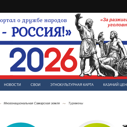
ртал о дружбе народов
«За разжиг
- РОССИЯ!»
уголов
НОВОСТИ
СВОИ
ЭТНОКУЛЬТУРНАЯ КАРТА
КАЗАЧИЙ ЦЕН
Многонациональная Самарская земля
Туркмены