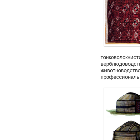
тонковолокнист
верблюдоводств
животноводство
профессиональн