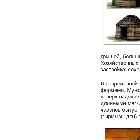
крышей, больши
Хозяйственные 
застройка; сох
В современной
формами. Мужск
поверх надевае
длинными мягки
чабанов бытует
(гырмызы дон) 