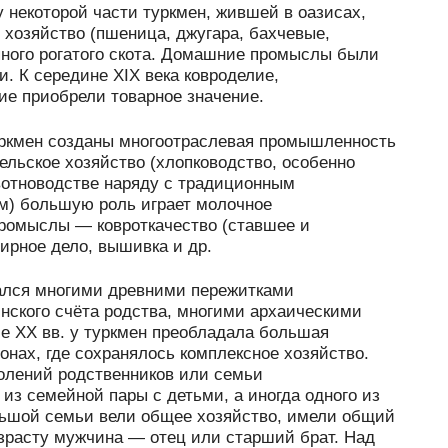
у некоторой части туркмен, жившей в оазисах,
хозяйство (пшеница, джугара, бахчевые,
пного рогатого скота. Домашние промыслы были
. К середине XIX века ковроделие,
ие приобрели товарное значение.
уркмен созданы многоотраслевая промышленность
ельское хозяйство (хлопководство, особенно
ивотноводстве наряду с традиционным
м) большую роль играет молочное
ромыслы — ковроткачество (ставшее и
ирное дело, вышивка и др.
ался многими древними пережитками
нского счёта родства, многими архаическими
е XX вв. у туркмен преобладала большая
онах, где сохранялось комплексное хозяйство.
олений родственников или семьи
из семейной пары с детьми, а иногда одного из
льшой семьи вели общее хозяйство, имели общий
возрасту мужчина — отец или старший брат. Над