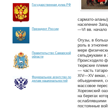
Государственная дума РФ
сармато-аланы)
население Запа
—VI вв. начало
Президент России
Огузы, в больш
роль в этногене
мере физически
Правительство Самарской
сельджуками в 
области
Происходило фо
тюркские племен
— часть татаро
XIV—XV веках, 
Федеральное агентство по
объединения, с
делам национальностей
массовое перес
Хорезмский оаз
на берегах кот
ослаблявшими т
постоянные вой