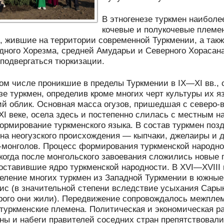
В этногенезе туркмен наибол
кочевые и полукочевые племен
, жившие на территории современной Туркмении, а так
дного Хорезма, средней Амударьи и Северного Хорасана.
 подвергаться тюркизации.
ом числе проникшие в пределы Туркмении в IX—XI вв.,
зе туркмен, определив кроме многих черт культуры их я
й облик. Основная масса огузов, пришедшая с северо-в
XI веке, осела здесь и постепенно слилась с местным н
рмирование туркменского языка. В состав туркмен поз
а неогузского происхождения — кыпчаки, джелаиры и др.
-монголов. Процесс формирования туркменской народн
когда после монгольского завоевания сложились новые
оставившие ядро туркменской народности. В XVI—XVIII
еление многих туркмен из Западной Туркмении в южные
ис (в значительной степени вследствие усыхания Сары
орого они жили). Передвижение сопровождалось межпл
уркменские племена. Политическая и экономическая р
ны и набеги правителей соседних стран препятствовали