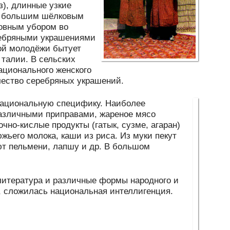
з), длинные узкие
ют большим шёлковым
овным убором во
ребряными украшениями
кой молодёжи бытует
 талии. В сельских
ационального женского
чество серебряных украшений.
национальную специфику. Наиболее
различными приправами, жареное мясо
очно-кислые продукты (гатык, сузме, агаран)
люжьего молока, каши из риса. Из муки пекут
ают пельмени, лапшу и др. В большом
литература и различные формы народного и
, сложилась национальная интеллигенция.