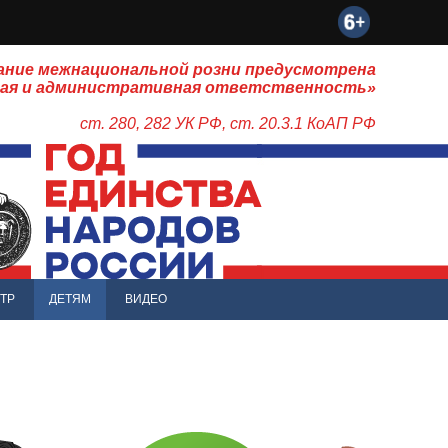
ание межнациональной розни предусмотрена
ная и административная ответственность»
ст. 280, 282 УК РФ, ст. 20.3.1 КоАП РФ
ТР
ДЕТЯМ
ВИДЕО