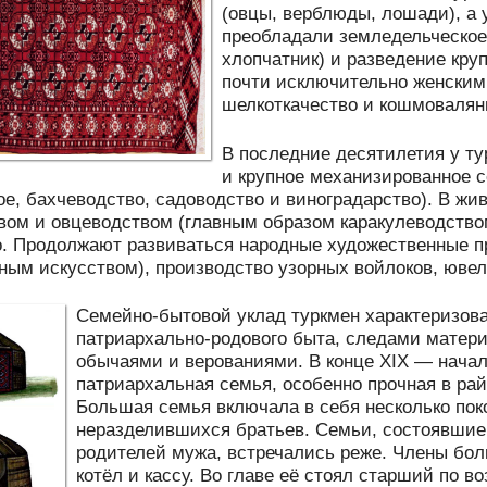
(овцы, верблюды, лошади), а 
преобладали земледельческое 
хлопчатник) и разведение кру
почти исключительно женскими
шелкоткачество и кошмовалян
В последние десятилетия у т
и крупное механизированное с
ое, бахчеводство, садоводство и виноградарство). В ж
ом и овцеводством (главным образом каракулеводство
. Продолжают развиваться народные художественные п
ым искусством), производство узорных войлоков, ювел
Семейно-бытовой уклад туркмен характеризов
патриархально-родового быта, следами матери
обычаями и верованиями. В конце XIX — начал
патриархальная семья, особенно прочная в рай
Большая семья включала в себя несколько пок
неразделившихся братьев. Семьи, состоявшие 
родителей мужа, встречались реже. Члены бо
котёл и кассу. Во главе её стоял старший по 