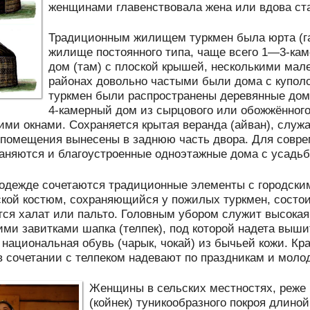
женщинами главенствовала жена или вдова ст
Традиционным жилищем туркмен была юрта (гар
жилище постоянного типа, чаще всего 1—3-кам
дом (там) с плоской крышей, несколькими мал
районах довольно частыми были дома с купол
туркмен были распространены деревянные дом
4-камерный дом из сырцового или обожжённог
ми окнами. Сохраняется крытая веранда (айван), служа
помещения вынесены в заднюю часть двора. Для совре
раняются и благоустроенные одноэтажные дома с усадь
 одежде сочетаются традиционные элементы с городск
ой костюм, сохраняющийся у пожилых туркмен, состои
тся халат или пальто. Головным убором служит высокая
ми завитками шапка (телпек), под которой надета вышит
 национальная обувь (чарык, чокай) из бычьей кожи. К
в сочетании с телпеком надевают по праздникам и мол
Женщины в сельских местностях, реже в
(койнек) туникообразного покроя длиной