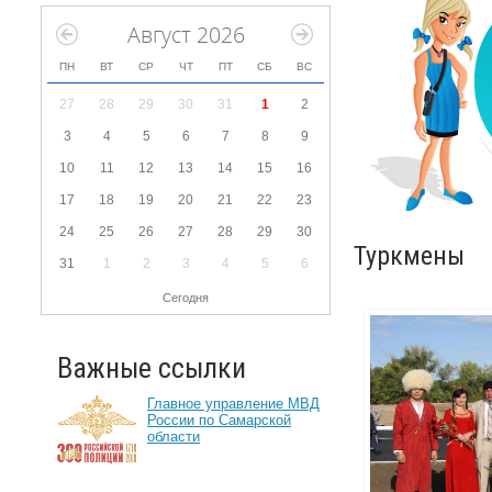
Август 2026
ПН
ВТ
СР
ЧТ
ПТ
СБ
ВС
27
28
29
30
31
1
2
3
4
5
6
7
8
9
10
11
12
13
14
15
16
17
18
19
20
21
22
23
24
25
26
27
28
29
30
Туркмены
31
1
2
3
4
5
6
Сегодня
Важные ссылки
Главное управление МВД
России по Самарской
области