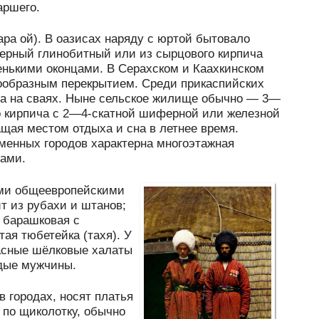
аршего.
а ой). В оазисах наряду с юртой бытовало
ерный глинобитный или из сырцового кирпича
енькими оконцами. В Серахском и Каахкинском
ообразным перекрытием. Среди прикаспийских
а на сваях. Ныне сельское жилище обычно — 3—
о кирпича с 2—4-скатной шиферной или железной
щая местом отдыха и сна в летнее время.
менных городов характерна многоэтажная
бами.
ими общеевропейскими
т из рубахи и штанов;
 барашковая с
ая тюбетейка (тахя). У
расные шёлковые халаты
одые мужчины.
 городах, носят платья
 по щиколотку, обычно