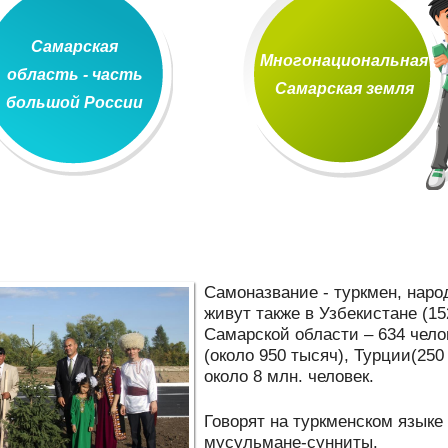
Самарская
Многонациональная
область - часть
Самарская земля
большой России
Самоназвание - туркмен, народ
живут также в Узбекистане (152
Самарской области – 634 челов
(около 950 тысяч), Турции(250
около 8 млн. человек.
Говорят на туркменском язык
мусульмане-сунниты.