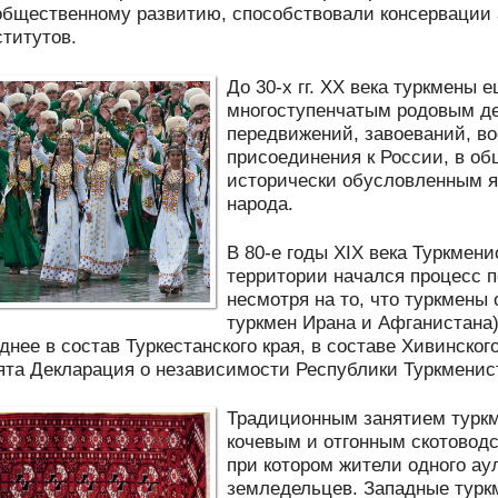
общественному развитию, способствовали консервации
титутов.
До 30-х гг. XX века туркмены 
многоступенчатым родовым де
передвижений, завоеваний, в
присоединения к России, в об
исторически обусловленным 
народа.
В 80-е годы XIX века Туркмени
территории начался процесс 
несмотря на то, что туркмены
туркмен Ирана и Афганистана)
нее в состав Туркестанского края, в составе Хивинског
ята Декларация о независимости Республики Туркменис
Традиционным занятием туркм
кочевым и отгонным скотоводс
при котором жители одного ау
земледельцев. Западные турк