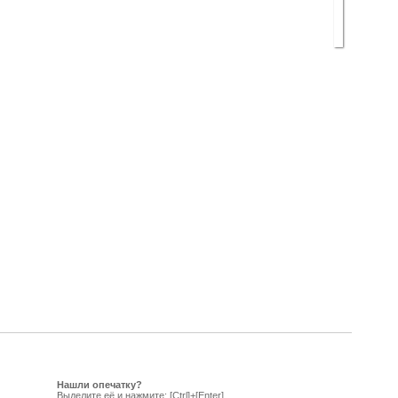
Нашли опечатку?
Выделите её и нажмите: [Ctrl]+[Enter]