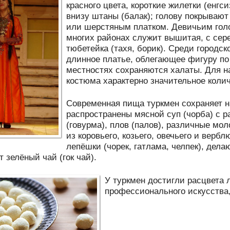
красного цвета, короткие жилетки (енгси
внизу штаны (балак); голову покрыва
или шерстяным платком. Девичьим гол
многих районах служит вышитая, с се
тюбетейка (тахя, борик). Среди городс
длинное платье, облегающее фигуру по
местностях сохраняются халаты. Для н
костюма характерно значительное коли
Современная пища туркмен сохраняет 
распространены мясной суп (чорба) с 
(говурма), плов (палов), различные мол
из коровьего, козьего, овечьего и верб
лепёшки (чорек, гатлама, челпек), дел
 зелёный чай (гок чай).
У туркмен достигли расцвета 
профессионального искусства