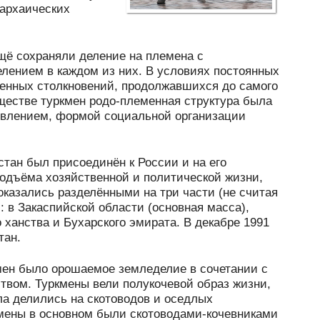
 архаических
ещё сохраняли деление на племена с
лением в каждом из них. В условиях постоянных
оенных столкновений, продолжавшихся до самого
ществе туркмен родо-племенная структура была
явлением, формой социальной организации
стан был присоединён к России и на его
подъёма хозяйственной и политической жизни,
 оказались разделёнными на три части (не считая
: в Закаспийской области (основная масса),
о ханства и Бухарского эмирата. В декабре 1991
тан.
ен было орошаемое земледелие в сочетании с
твом. Туркмены вели полукочевой образ жизни,
ла делились на скотоводов и оседлых
мены в основном были скотоводами-кочевниками