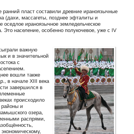
ее ранний пласт составили древние ираноязычные
а (дахи, массагеты, позднее эфталиты и
же оседлое ираноязычное земледельческое
 Это население, особенно полукочевое, уже с IV
 сыграли важную
зык и в значительной
остока с
аселением.
днее вошли также
, в начале XIII века
ости завершился в
 племенные
 веках происходило
 районы и
камышского озера,
еменными распрями,
азобщённость,
 экономическому,