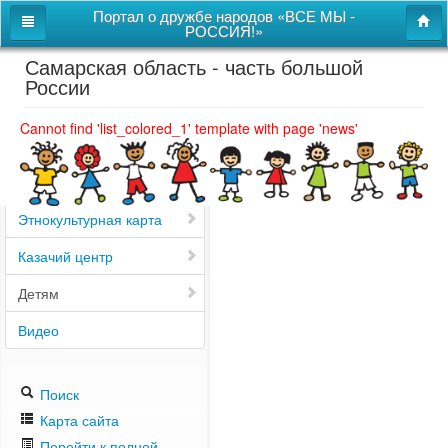
Портал о дружбе народов «ВСЕ МЫ -
РОССИЯ!»
Самарская область - часть большой
Главная
России
Дом дружбы народов
Cannot find 'list_colored_1' template with page 'news'
Новости
СВОи
Этнокультурная карта
Казачий центр
Детям
Видео
Поиск
Карта сайта
Перейти к полной