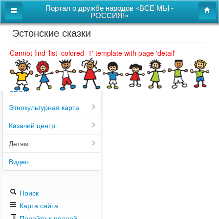
Портал о дружбе народов «ВСЕ МЫ -
РОССИЯ!»
Эстонские сказки
Главная
Дом дружбы народов
Cannot find 'list_colored_1' template with page 'detail'
Новости
СВОи
Этнокультурная карта
Казачий центр
Детям
Видео
Поиск
Карта сайта
Перейти к полной