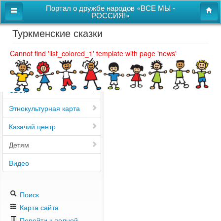
Портал о дружбе народов «ВСЕ МЫ -
РОССИЯ!»
Туркменские сказки
Главная
Дом дружбы народов
Cannot find 'list_colored_1' template with page 'news'
Новости
СВОи
Этнокультурная карта
Казачий центр
Детям
Видео
Поиск
Карта сайта
Перейти к полной