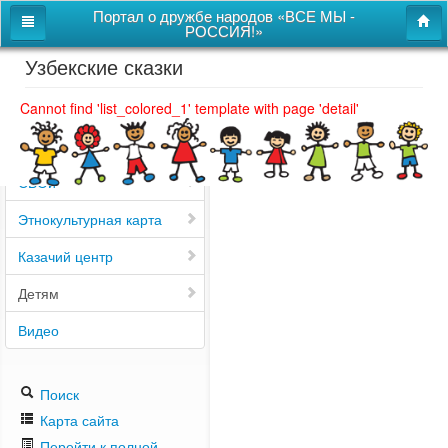
Портал о дружбе народов «ВСЕ МЫ -
РОССИЯ!»
Узбекские сказки
Главная
Дом дружбы народов
Cannot find 'list_colored_1' template with page 'detail'
Новости
СВОи
Этнокультурная карта
Казачий центр
Детям
Видео
Поиск
Карта сайта
Перейти к полной