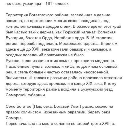
человек, украинцы – 181 человек.
Территория Богатовского района, заселённая в давние
времена, на протяжении многих веков находилась под
контролем кочевых народов степи. В разное время этот край
был частью таких держав, как Тюркский каганат, Волжская
Булгария, Золотая Орда, Ногайская орда. В 16 столетии
регион перешёл под власть Московского царства. Впрочем,
здесь ещё до XVIII века кочевали башкиры и калмыки, а
оседлых поселений практически не было.
Русская колонизация в этих землях проходила медленно.
Населённые пункты возникали лишь по долинам основных
рек, а степь большей частью оставалась неосвоенной.
Значительный толчок в развитии района произвела железная
дорога, которую здесь проложили в конце XIX века. К тому
моменту территория района входила в Бузулукский уезд
Самарской губернии.
Село Богатое (Павловка, Богатый Умет) расположено на
правом холмистом, изрезанным оврагами, берегу реки
Самары.
Первоначально на месте селения во второй трети XVIII в.