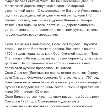
существовал Богатый Умет. Это был постоялый двор на
Московской дороге, тянувшейся вдоль Самарской
укреплённой линии. О существовании Богатого Умета пишет
один из руководителей академической экспедиции П.С.
Паллас, обследовавший междуречье Кинеля и Самары
летом 1769 года. На всём протяжении дореволюционной
истории селения его населяли в основном русские жители
православного вероисповедания.
Село Знаменка (Знаменское, Большое Обухово, Обухово) -
старейшее село Богатовского района. Возникло в начале
1750-х годов, когда начальник Оренбургской таможни Петр
Степанович Обухов поселил на правом берегу Кутулука свою
деревню. На протяжении всей истории селения в нём
проживали русские православные жители.
Село Съезжее (Леонтьевка) расположено на левом берегу
реки Самара. Окружено озерами. Оно возникло в 1787 году.
Начальное население было образовано русскими и мордвой.
Русская и мордовская общины сохранились на протяжении
всего XIX - начала XX веков.
Село Виловатое возникло на левом низменном берегу реки
Самара в 1787 году. Основатели – удельные и
государственные крестьяне, поселившиеся самовольно.