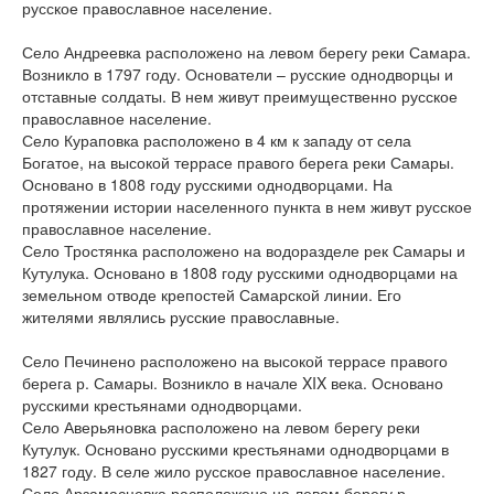
русское православное население.
Село Андреевка расположено на левом берегу реки Самара.
Возникло в 1797 году. Основатели – русские однодворцы и
отставные солдаты. В нем живут преимущественно русское
православное население.
Село Кураповка расположено в 4 км к западу от села
Богатое, на высокой террасе правого берега реки Самары.
Основано в 1808 году русскими однодворцами. На
протяжении истории населенного пункта в нем живут русское
православное население.
Село Тростянка расположено на водоразделе рек Самары и
Кутулука. Основано в 1808 году русскими однодворцами на
земельном отводе крепостей Самарской линии. Его
жителями являлись русские православные.
Село Печинено расположено на высокой террасе правого
берега р. Самары. Возникло в начале XIX века. Основано
русскими крестьянами однодворцами.
Село Аверьяновка расположено на левом берегу реки
Кутулук. Основано русскими крестьянами однодворцами в
1827 году. В селе жило русское православное население.
Село Арзамасцевка расположено на левом берегу р.