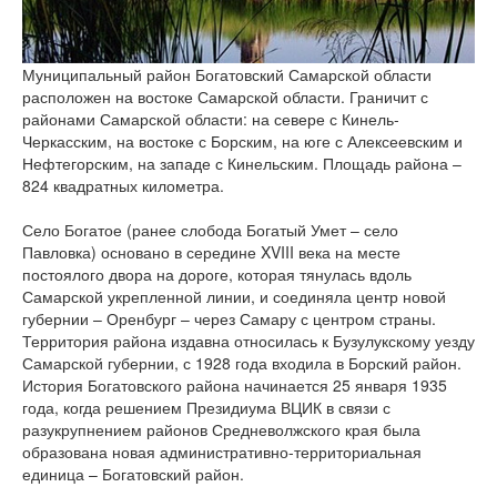
версии сайта
Муниципальный район Богатовский Самарской области
расположен на востоке Самарской области. Граничит с
районами Самарской области: на севере с Кинель-
Черкасским, на востоке с Борским, на юге с Алексеевским и
Нефтегорским, на западе с Кинельским. Площадь района –
824 квадратных километра.
Село Богатое (ранее слобода Богатый Умет – село
Павловка) основано в середине XVIII века на месте
постоялого двора на дороге, которая тянулась вдоль
Самарской укрепленной линии, и соединяла центр новой
губернии – Оренбург – через Самару с центром страны.
Территория района издавна относилась к Бузулукскому уезду
Самарской губернии, с 1928 года входила в Борский район.
История Богатовского района начинается 25 января 1935
года, когда решением Президиума ВЦИК в связи с
разукрупнением районов Средневолжского края была
образована новая административно-территориальная
единица – Богатовский район.