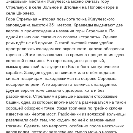
Знаковыми местами Жигулёвска можно считать гору
Стрельную в селе Зольное и Штольни на Поповой горе в
селе Ширяево.
Гора Стрельная – вторая повысоте точка Жигулевского
заповедника высотой 351 метров. Краеведы выдвигают две
версии о происхождении названия горы Стрельная. По
одной из них оно связано со словом «стрелять». Однако
речь идёт не об оружии. С такой высокой точки удобно
простреливать взглядом все окрестности, далеко обозревая
горизонт. Этим пользовались во времена процветания здесь
волжской вольницы. На горе находился дозорный,
высматривавший плывущие по Волге богатые купеческие
корабли. Завидев судно, он свистом или огнём подавал
сигнал товарищам, находившимся на острове Середыш
посередине реки. А те заранее готовились к нападению.
Другая версия тоже связана с дозором, хоть и без
разбойников. Стрельнями раньше называли сторожевые
башни, одна из которых вполне могла размещаться на такой
хорошей обзорной точке. Узкая тропинка по гребню склона
известна как Чертов мост. Разбойники из волжской вольницы
развлекали себя тем, что ходили по ней с завязанными
глазами. Сделать это непросто, особенно после нескольких
чарок водки, поэтому развлечение смело можно назвать