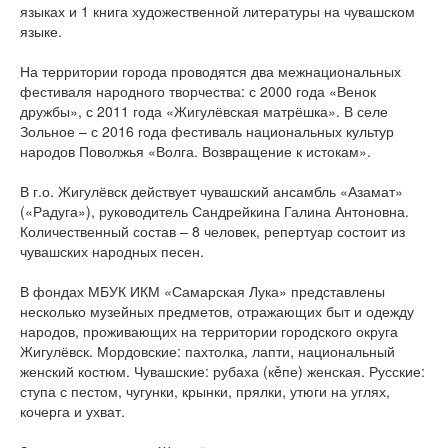
языках и 1 книга художественной литературы на чувашском
языке.
На территории города проводятся два межнациональных
фестиваля народного творчества: с 2000 года «Венок
дружбы», с 2011 года «Жигулёвская матрёшка». В селе
Зольное – с 2016 года фестиваль национальных культур
народов Поволжья «Волга. Возвращение к истокам».
В г.о. Жигулёвск действует чувашский ансамбль «Азамат»
(«Радуга»), руководитель Сандрейкина Галина Антоновна.
Количественный состав – 8 человек, репертуар состоит из
чувашских народных песен.
В фондах МБУК ИКМ «Самарская Лука» представлены
несколько музейных предметов, отражающих быт и одежду
народов, проживающих на территории городского округа
Жигулёвск. Мордовские: пахтолка, лапти, национальный
женский костюм. Чувашские: рубаха (кěпе) женская. Русские:
ступа с пестом, чугунки, крынки, прялки, утюги на углях,
кочерга и ухват.