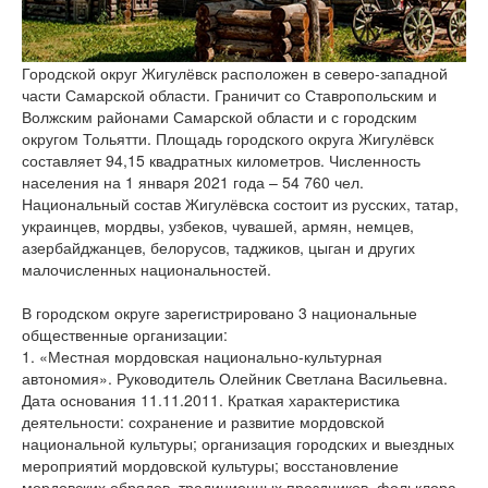
версии сайта
Городской округ Жигулёвск расположен в северо-западной
части Самарской области. Граничит со Ставропольским и
Волжским районами Самарской области и с городским
округом Тольятти. Площадь городского округа Жигулёвск
составляет 94,15 квадратных километров. Численность
населения на 1 января 2021 года – 54 760 чел.
Национальный состав Жигулёвска состоит из русских, татар,
украинцев, мордвы, узбеков, чувашей, армян, немцев,
азербайджанцев, белорусов, таджиков, цыган и других
малочисленных национальностей.
В городском округе зарегистрировано 3 национальные
общественные организации:
1. «Местная мордовская национально-культурная
автономия». Руководитель Олейник Светлана Васильевна.
Дата основания 11.11.2011. Краткая характеристика
деятельности: сохранение и развитие мордовской
национальной культуры; организация городских и выездных
мероприятий мордовской культуры; восстановление
мордовских обрядов, традиционных праздников, фольклора.