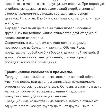
закрытые - с матерчатым полукруглым верхом. При переезде
в кибитку укладывался весь домашний скарб, с внешней
стороны закреплялись жерди, составлявшие основу
цыганской палатки. В кибитку, как правило, запрягали пару
лошадей.
Наряду с кочевыми цыганами существовали оседлые
группы. Их постоянное жильё отличается друг от друга в
зависимости от региона.
Современным вариантом жилища являются дома,
построенные из бруса или кирпича. Обычный дом
представляет собой сруб из бруса с двускатной крышей. В
домах обычно нет крыльца и сеней, с улицы сразу
попадаешь в жилое помещение.
Традиционное хозяйство и промыслы.
Традиционные хозяйственные занятия и кочевой образ
жизни не позволяли цыганам заниматься земледелием,
огородничеством, разводить скот. Основным занятием цыган
является торговля, есть ремесленники, гадалки и
представители других специальностей.
Традиционные хозяйственные занятия заметно отличают
одну этнографическую группу цыган от другой. Цыгане