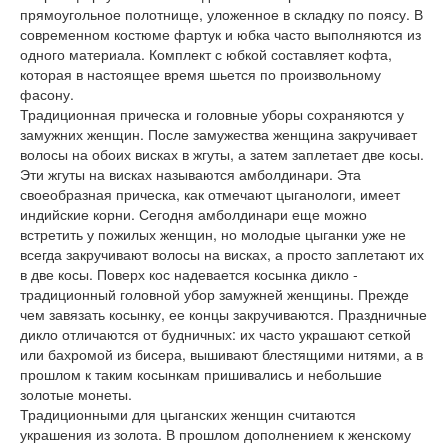
прямоугольное полотнище, уложенное в складку по поясу. В
современном костюме фартук и юбка часто выполняются из
одного материала. Комплект с юбкой составляет кофта,
которая в настоящее время шьется по произвольному
фасону.
Традиционная прическа и головные уборы сохраняются у
замужних женщин. После замужества женщина закручивает
волосы на обоих висках в жгуты, а затем заплетает две косы.
Эти жгуты на висках называются амболдинари. Эта
своеобразная прическа, как отмечают цыганологи, имеет
индийские корни. Сегодня амболдинари еще можно
встретить у пожилых женщин, но молодые цыганки уже не
всегда закручивают волосы на висках, а просто заплетают их
в две косы. Поверх кос надевается косынка дикло -
традиционный головной убор замужней женщины. Прежде
чем завязать косынку, ее концы закручиваются. Праздничные
дикло отличаются от будничных: их часто украшают сеткой
или бахромой из бисера, вышивают блестящими нитями, а в
прошлом к таким косынкам пришивались и небольшие
золотые монеты.
Традиционными для цыганских женщин считаются
украшения из золота. В прошлом дополнением к женскому