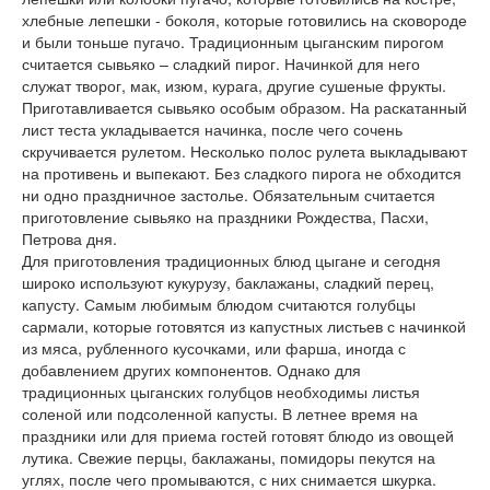
хлебные лепешки - боколя, которые готовились на сковороде
и были тоньше пугачо. Традиционным цыганским пирогом
считается сывьяко – сладкий пирог. Начинкой для него
служат творог, мак, изюм, курага, другие сушеные фрукты.
Приготавливается сывьяко особым образом. На раскатанный
лист теста укладывается начинка, после чего сочень
скручивается рулетом. Несколько полос рулета выкладывают
на противень и выпекают. Без сладкого пирога не обходится
ни одно праздничное застолье. Обязательным считается
приготовление сывьяко на праздники Рождества, Пасхи,
Петрова дня.
Для приготовления традиционных блюд цыгане и сегодня
широко используют кукурузу, баклажаны, сладкий перец,
капусту. Самым любимым блюдом считаются голубцы
сармали, которые готовятся из капустных листьев с начинкой
из мяса, рубленного кусочками, или фарша, иногда с
добавлением других компонентов. Однако для
традиционных цыганских голубцов необходимы листья
соленой или подсоленной капусты. В летнее время на
праздники или для приема гостей готовят блюдо из овощей
лутика. Свежие перцы, баклажаны, помидоры пекутся на
углях, после чего промываются, с них снимается шкурка.