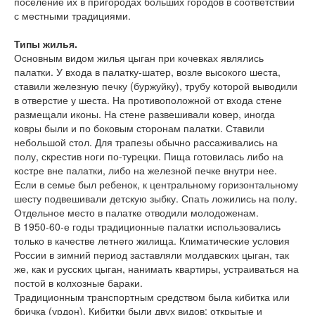
поселение их в пригородах больших городов в соответствии
с местными традициями.
Типы жилья.
Основным видом жилья цыган при кочевках являлись
палатки. У входа в палатку-шатер, возле высокого шеста,
ставили железную печку (буржуйку), трубу которой выводили
в отверстие у шеста. На противоположной от входа стене
размещали иконы. На стене развешивали ковер, иногда
ковры были и по боковым сторонам палатки. Ставили
небольшой стол. Для трапезы обычно рассаживались на
полу, скрестив ноги по-турецки. Пища готовилась либо на
костре вне палатки, либо на железной печке внутри нее.
Если в семье был ребенок, к центральному горизонтальному
шесту подвешивали детскую зыбку. Спать ложились на полу.
Отдельное место в палатке отводили молодоженам.
В 1950-60-е годы традиционные палатки использовались
только в качестве летнего жилища. Климатические условия
России в зимний период заставляли молдавских цыган, так
же, как и русских цыган, нанимать квартиры, устраиваться на
постой в колхозные бараки.
Традиционным транспортным средством была кибитка или
бричка (урдон). Кибитки были двух видов: открытые и