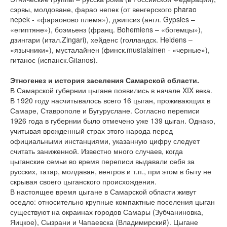
сэрвы, молдоване, фарао непек (от венгерского pharao
nepek - «фараоново племя»), джипсиз (англ. Gypsies –
«египтяне»), боэмьенз (франц. Bohemiens – «богемцы»),
дзингари (итал.Zingari), хейденс (голландск. Heidens –
«язычники»), мусталайнен (финск.mustalainen - «черные»),
гитанос (испанск.Gitanos).
Этногенез и история заселения Самарской области.
В Самарской губернии цыгане появились в начале XIX века.
В 1920 году насчитывалось всего 16 цыган, проживающих в
Самаре, Ставрополе и Бугуруслане. Согласно переписи
1926 года в губернии было отмечено уже 139 цыган. Однако,
учитывая врожденный страх этого народа перед
официальными инстанциями, указанную цифру следует
считать заниженной. Известно много случаев, когда
цыганские семьи во время переписи выдавали себя за
русских, татар, молдаван, венгров и т.п., при этом в быту не
скрывая своего цыганского происхождения.
В настоящее время цыгане в Самарской области живут
оседло: относительно крупные компактные поселения цыган
существуют на окраинах городов Самары (Зубчаниновка,
Яицкое), Сызрани и Чапаевска (Владимирский). Цыгане