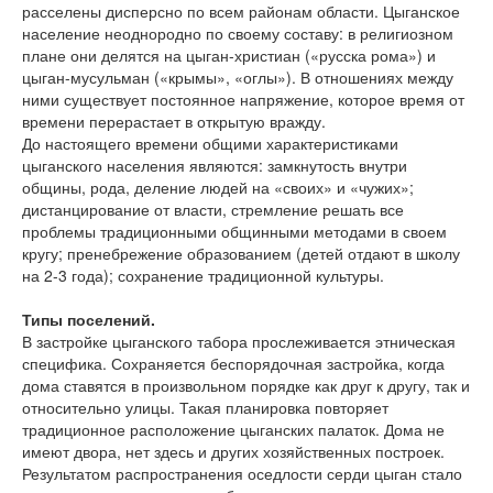
расселены дисперсно по всем районам области. Цыганское
население неоднородно по своему составу: в религиозном
плане они делятся на цыган-христиан («русска рома») и
цыган-мусульман («крымы», «оглы»). В отношениях между
ними существует постоянное напряжение, которое время от
времени перерастает в открытую вражду.
До настоящего времени общими характеристиками
цыганского населения являются: замкнутость внутри
общины, рода, деление людей на «своих» и «чужих»;
дистанцирование от власти, стремление решать все
проблемы традиционными общинными методами в своем
кругу; пренебрежение образованием (детей отдают в школу
на 2-3 года); сохранение традиционной культуры.
Типы поселений.
В застройке цыганского табора прослеживается этническая
специфика. Сохраняется беспорядочная застройка, когда
дома ставятся в произвольном порядке как друг к другу, так и
относительно улицы. Такая планировка повторяет
традиционное расположение цыганских палаток. Дома не
имеют двора, нет здесь и других хозяйственных построек.
Результатом распространения оседлости серди цыган стало