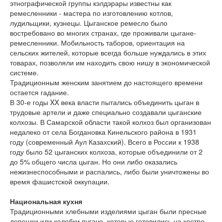
этнографической группы кэлдэрары известны как
ремесленники - мастера по изготовлению котлов,
лудильщики, кузнецы. Цыганское ремесло было
востребовано во многих странах, где проживали цыгане-
ремесленники. Мобильность таборов, ориентация на
сельских жителей, которые всегда больше нуждались в этих
товарах, позволяли им находить свою нишу в экономической
системе.
Традиционным женским занятием до настоящего времени
остается гадание.
В 30-е годы XX века власти пытались объединить цыган в
трудовые артели и даже специально создавали цыганские
колхозы. В Самарской области такой колхоз был организован
недалеко от села Богдановка Кинельского района в 1931
году (современный Аул Казахский). Всего в России к 1938
году было 52 цыганских колхоза, которые объединили от 2
до 5% общего числа цыган. Но они либо оказались
нежизнеспособными и распались, либо были уничтожены во
время фашистской оккупации.
Национальная кухня
Традиционными хлебными изделиями цыган были пресные
лепешки или колобки пугачо, которые готовились на костре,