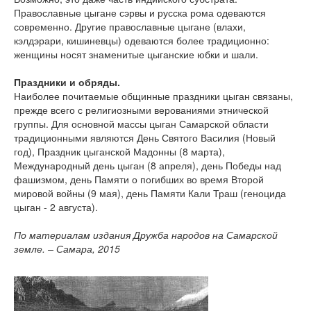
Православные цыгане сэрвы и русска рома одеваются
современно. Другие православные цыгане (влахи,
кэлдэрари, кишиневцы) одеваются более традиционно:
женщины носят знаменитые цыганские юбки и шали.
Праздники и обряды.
Наиболее почитаемые общинные праздники цыган связаны,
прежде всего с религиозными верованиями этнической
группы. Для основной массы цыган Самарской области
традиционными являются День Святого Василия (Новый
год), Праздник цыганской Мадонны (8 марта),
Международный день цыган (8 апреля), день Победы над
фашизмом, день Памяти о погибших во время Второй
мировой войны (9 мая), день Памяти Кали Траш (геноцида
цыган - 2 августа).
По материалам издания Дружба народов на Самарской
земле. – Самара, 2015