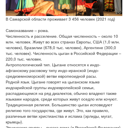
версии сайта
В Самарской области проживает 3 456 человек (2021 год)
Самоназвание – рома.
Численность и расселение. Общая численность – около 10
млн. человек. Живут во всех странах Европы, США (1,0 млн.
человек), Бразилии (678,0 тыс. человек), Аргентине (300,0
тыс. человек). Численность цыган в Российской Федерации –
220,0 тыс. человек.
Антропологический тип. Цыгане относятся к индо-
афганскому расовому типу индо-иранской (индо-
средиземноморской) ветви европеоидной расы.
Родной язык. Цыгане говорят на цыганском языке
индоарийской группы индоевропейской семьи,
распадающемся на ряд диалектов, обычно владеют также
языками народов, среди которых живут оседло или кочуют.
Традиционная религия. Большинство цыган исповедуют
религию того государства, где живут. Это, как правило,
различные ветви христианства и ислама (эрлиды, мугат,
крымцы).
Этнические группы – русска рома (в Российской Федерации),