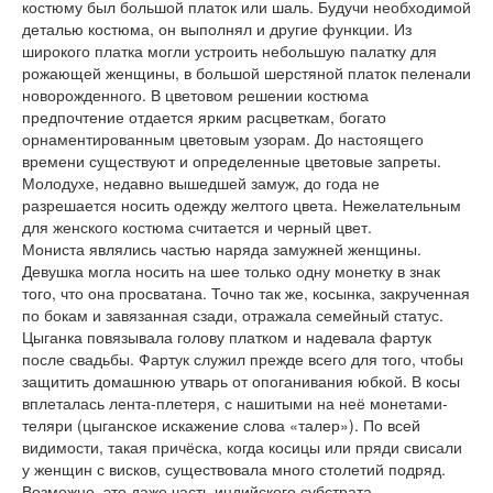
костюму был большой платок или шаль. Будучи необходимой
деталью костюма, он выполнял и другие функции. Из
широкого платка могли устроить небольшую палатку для
рожающей женщины, в большой шерстяной платок пеленали
новорожденного. В цветовом решении костюма
предпочтение отдается ярким расцветкам, богато
орнаментированным цветовым узорам. До настоящего
времени существуют и определенные цветовые запреты.
Молодухе, недавно вышедшей замуж, до года не
разрешается носить одежду желтого цвета. Нежелательным
для женского костюма считается и черный цвет.
Мониста являлись частью наряда замужней женщины.
Девушка могла носить на шее только одну монетку в знак
того, что она просватана. Точно так же, косынка, закрученная
по бокам и завязанная сзади, отражала семейный статус.
Цыганка повязывала голову платком и надевала фартук
после свадьбы. Фартук служил прежде всего для того, чтобы
защитить домашнюю утварь от опоганивания юбкой. В косы
вплеталась лента-плетеря, с нашитыми на неё монетами-
теляри (цыганское искажение слова «талер»). По всей
видимости, такая причёска, когда косицы или пряди свисали
у женщин с висков, существовала много столетий подряд.
Возможно, это даже часть индийского субстрата.