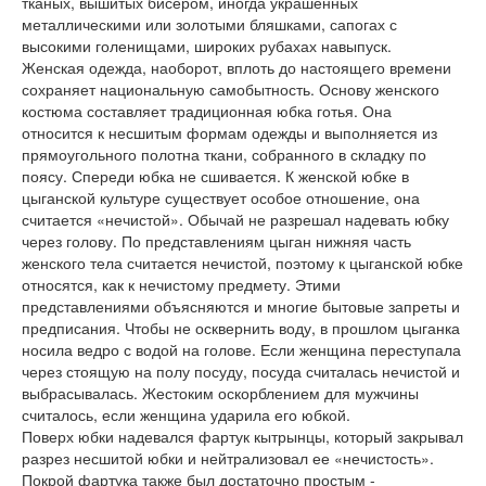
тканых, вышитых бисером, иногда украшенных
металлическими или золотыми бляшками, сапогах с
высокими голенищами, широких рубахах навыпуск.
Женская одежда, наоборот, вплоть до настоящего времени
сохраняет национальную самобытность. Основу женского
костюма составляет традиционная юбка готья. Она
относится к несшитым формам одежды и выполняется из
прямоугольного полотна ткани, собранного в складку по
поясу. Спереди юбка не сшивается. К женской юбке в
цыганской культуре существует особое отношение, она
считается «нечистой». Обычай не разрешал надевать юбку
через голову. По представлениям цыган нижняя часть
женского тела считается нечистой, поэтому к цыганской юбке
относятся, как к нечистому предмету. Этими
представлениями объясняются и многие бытовые запреты и
предписания. Чтобы не осквернить воду, в прошлом цыганка
носила ведро с водой на голове. Если женщина переступала
через стоящую на полу посуду, посуда считалась нечистой и
выбрасывалась. Жестоким оскорблением для мужчины
считалось, если женщина ударила его юбкой.
Поверх юбки надевался фартук кытрынцы, который закрывал
разрез несшитой юбки и нейтрализовал ее «нечистость».
Покрой фартука также был достаточно простым -