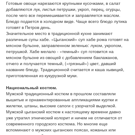
Готовые овощи нарезаются крупными кусочками, в салат
добавляются лук, листья петрушки, укроп, перец, огурцы,
после чего все перемешивается и заправляется маслом.
Блюдо подается в холодном виде. Чаще всего блюдо лутика
готовят в Петров день.
Значительное место в традиционной кухне занимают
различные супы хабе. «Цыганский» суп хабе рома готовят на
мясном бульоне, заправленном зеленью: луком, укропом,
петрушкой. Хабе мелало - «темный» суп готовится на
мясном бульоне из овощей с добавлением баклажанов,
отчего и получается темный, («грязный») цвет, давший
название блюду. Традиционной считается и каша хывиций,
приготовленная из кукурузной муки.
Национальный костюм.
Мужской традиционный костюм в прошлом составляли
вышитые и орнаментированные аппликациями куртки и
жилетки, штаны, высокие сапоги с узорчатой выделкой.
Мужской цыганский костюм к настоящему времени давно
уже утратил этнический колорит и ничем не отличается от
современного городского костюма. Но многие еще
вспоминают о мужских цыганских поясах, кожаных или