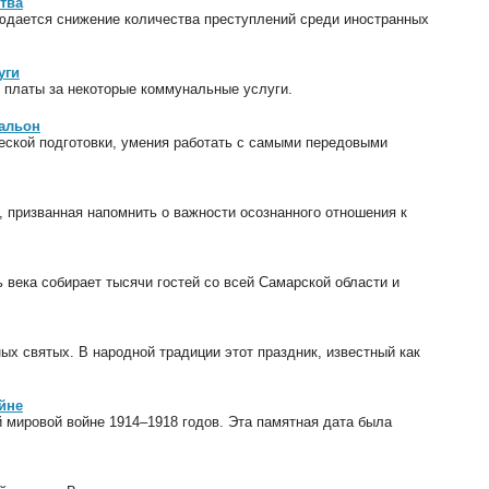
тва
людается снижение количества преступлений среди иностранных
уги
т платы за некоторые коммунальные услуги.
тальон
ческой подготовки, умения работать с самыми передовыми
призванная напомнить о важности осознанного отношения к
века собирает тысячи гостей со всей Самарской области и
ых святых. В народной традиции этот праздник, известный как
йне
й мировой войне 1914–1918 годов. Эта памятная дата была