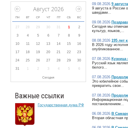
09.08.2026
9 август
Август 2026
9 августа в России
шведами...
ПН
ВТ
СР
ЧТ
ПТ
СБ
ВС
09.08.2026
Поздрав
Сегодня мы отмечае
27
28
29
30
31
1
2
культур, языков,...
3
4
5
6
7
8
9
08.08.2026
195 лет 
10
11
12
13
14
15
16
В 2026 году исполн
опубликованное...
17
18
19
20
21
22
23
07.08.2026
Кузница 
24
25
26
27
28
29
30
Русский язык являет
белого...
31
1
2
3
4
5
6
07.08.2026
Продолж
Сегодня
Это юбилейное собы
превратить свои...
Важные ссылки
07.08.2026
Продолж
Информационная под
постановлением...
Государственная дума РФ
06.08.2026
В Самар
Вторая областная пр
06.08.2026
В Самарс