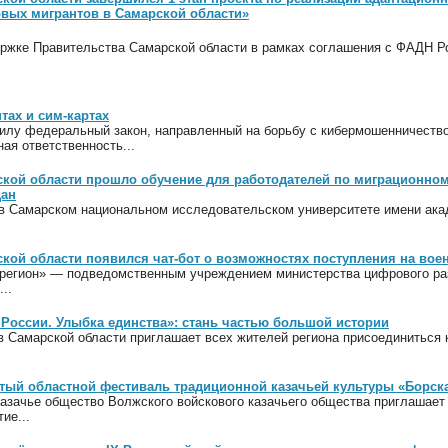
вых мигрантов в Самарской области»
ержке Правительства Самарской области в рамках соглашения с ФАДН Р
тах и сим-картах
силу федеральный закон, направленный на борьбу с кибермошенничество
ая ответственность...
кой области прошло обучение для работодателей по миграционному
дан
а в Самарском национальном исследовательском университете имени ака
кой области появился чат-бот о возможностях поступления на вое
егион» — подведомственным учреждением министерства цифрового разв
..
России. Улыбка единства»: стань частью большой истории
 Самарской области приглашает всех жителей региона присоединиться
тый областной фестиваль традиционной казачьей культуры «Борска
казачье общество Волжского войскового казачьего общества приглашае
ие...