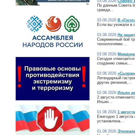
03.08.2026
Совбез: 
По данным Совета б
гражда...
03.08.2026
В «Госус
Если вы уезжали в о
03.08.2026
На защит
Современный бой тре
технологиями....
03.08.2026
Междуна
Сегодня отмечается
созданию семьи,...
03.08.2026
«Сызран
Легендарный гастро
других регионов,...
02.08.2026
Ильин де
2 августа отмечаетс
Ильин...
01.08.2026
1 август
Ежегодно 1 августа 
установлена...
01.08.2026
Этнокале