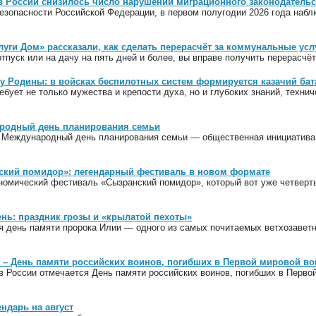
в России снизилось число нарушений миграционного законодательс
езопасности Российской Федерации, в первом полугодии 2026 года наб
луги Дом» рассказали, как сделать перерасчёт за коммунальные усл
тпуск или на дачу на пять дней и более, вы вправе получить перерасчё
у Родины: в войсках беспилотных систем формируется казачий ба
бует не только мужества и крепости духа, но и глубоких знаний, техни
родный день планирования семьи
 Международный день планирования семьи — общественная инициатива, 
ский помидор»: легендарный фестиваль в новом формате
номический фестиваль «Сызранский помидор», который вот уже четверть 
нь: праздник грозы и «крылатой пехоты»
я день памяти пророка Илии — одного из самых почитаемых ветхозаветн
а – День памяти российских воинов, погибших в Первой мировой во
в России отмечается День памяти российских воинов, погибших в Перво
ндарь на август