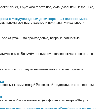
орской победы русского флота под командованием Петра I над
Бурова с Международным днём коренных народов мира
вь напоминает нам о важности признания уникальности
Горе от ума». Это произведение, впервые полностью
льтуру и быт. Возьмём, к примеру, фразеологизм «довести до
еняться опытом с единомышленниками со всей страны и
жки
ассовых коммуникаций Российской Федерации в соответствии с
ов
вительно-образовательного (профильного) центра «Жигули»....
ного курса для иностранных граждан «Содействие адаптации