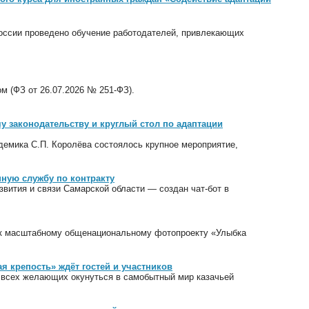
оссии проведено обучение работодателей, привлекающих
м (ФЗ от 26.07.2026 № 251-ФЗ).
 законодательству и круглый стол по адаптации
демика С.П. Королёва состоялось крупное мероприятие,
нную службу по контракту
ития и связи Самарской области — создан чат-бот в
 к масштабному общенациональному фотопроекту «Улыбка
я крепость» ждёт гостей и участников
т всех желающих окунуться в самобытный мир казачьей