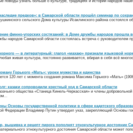
е поводы узнать больше о культуре, традициях и истории народов наше
наследие предков»: в Самарской области прошёл семинар по сохр
ушкинского сельского Дома культуры Исаклинского района состоялся о
ение финно-угорских состязаний: в Доме дружбы народов прошла в
жбы народов Самарской области состоялась встреча с руководителем п
ворного — в литературный: глагол «махаю» признали языковой нор
 любая живая культура, постоянно развивается, вбирая в себя всё мног
роману Горького «Мать»: уроки мужества и единства
ется 120 лет с момента создания романа Максима Горького «Мать» (190
олг: казаки сопроводили крестный ход в Самарской области
казачьего общества «Станица Кинель-Черкасская» и члены добровольной
м...
ены Основы государственной политики в сфере кадетского образов
ой Федерации Владимир Путин утвердил указ, закрепляющий Основы гос
р, вышивка и рецепт пирога пополнят этнокультурное достояние С
материального этнокультурного достояния Самарской области может поп