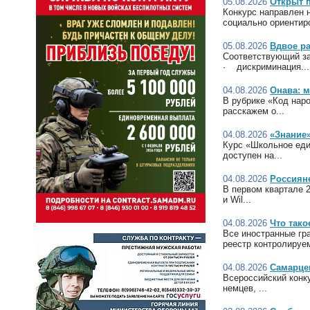
05.08.2026
Открыт 
Конкурс направлен 
социально ориентир
05.08.2026
Вдвое р
Соответствующий за
· дискриминация...
04.08.2026
Онава: 
В рубрике «Код нар
расскажем о...
04.08.2026
«Знание»
Курс «Школьное един
доступен на...
04.08.2026
Россияне
В первом квартале 
и Wil...
04.08.2026
Что тако
Все иностранные гр
реестр контролируем
04.08.2026
Самарце
Всероссийский конк
немцев, ...