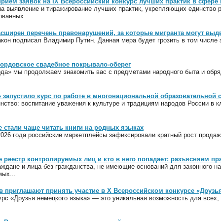
приём заявок на IX Всероссийский конкурс лучших практик в сфер
на выявление и тиражирование лучших практик, укрепляющих единство 
ованных...
асширен перечень правонарушений, за которые мигранта могут выд
кон подписал Владимир Путин. Данная мера будет грозить в том числе з
мордовское свадебное покрывало-оберег
ода» мы продолжаем знакомить вас с предметами народного быта и обря
 запустило курс по работе в многонациональной образовательной 
ство: воспитание уважения к культуре и традициям народов России в к
 стали чаще читать книги на родных языках
2026 года российские маркетплейсы зафиксировали кратный рост продаж
е реестр контролируемых лиц и кто в него попадает: разъясняем пр
аждане и лица без гражданства, не имеющие оснований для законного 
ых...
в приглашают принять участие в Х Всероссийском конкурсе «Друзь
урс «Друзья немецкого языка» — это уникальная возможность для всех, 