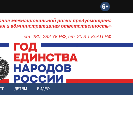
ание межнациональной розни предусмотрена
ная и административная ответственность»
ст. 280, 282 УК РФ, ст. 20.3.1 КоАП РФ
ТР
ДЕТЯМ
ВИДЕО