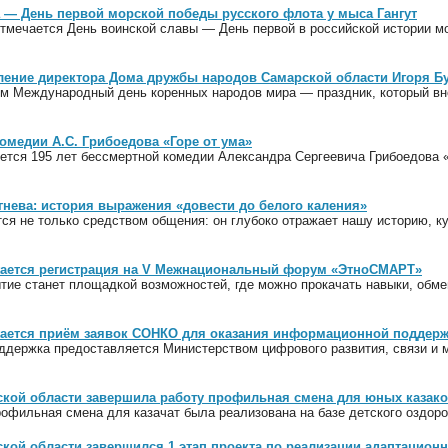
а — День первой морской победы русского флота у мыса Гангут
 отмечается День воинской славы — День первой в российской истории м
ление директора Дома дружбы народов Самарской области Игоря 
м Международный день коренных народов мира — праздник, который вно
комедии А.С. Грибоедова «Горе от ума»
яется 195 лет бессмертной комедии Александра Сергеевича Грибоедова «
гнева: история выражения «довести до белого каления»
ся не только средством общения: он глубоко отражает нашу историю, ку
ается регистрация на V Межнациональный форум «ЭтноСМАРТ»
тие станет площадкой возможностей, где можно прокачать навыки, обм
ается приём заявок СОНКО для оказания информационной поддер
держка предоставляется Министерством цифрового развития, связи и м
ской области завершила работу профильная смена для юных казак
офильная смена для казачат была реализована на базе детского оздоро
кой области завершился 1 этап проекта по реализации адаптацион