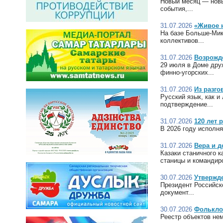
Новый месяц — новы
события,...
31.07.2026
«Живое 
На базе Больше-Мик
коллективов...
31.07.2026
Возрожд
29 июля в Доме дру
финно-угорских...
31.07.2026
Из разго
Русский язык, как и
подтверждение...
31.07.2026
120 лет 
В 2026 году исполня
31.07.2026
Вера и д
Казаки станичного 
станицы и командиро
30.07.2026
Утвержд
Президент Российск
документ...
30.07.2026
Фолькло
Реестр объектов не