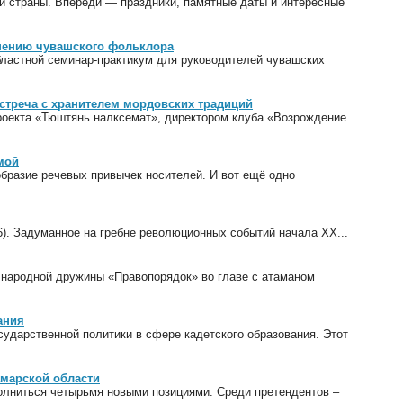
й страны. Впереди — праздники, памятные даты и интересные
анению чувашского фольклора
бластной семинар-практикум для руководителей чувашских
стреча с хранителем мордовских традиций
роекта «Тюштянь налксемат», директором клуба «Возрождение
мой
ообразие речевых привычек носителей. И вот ещё одно
6). Задуманное на гребне революционных событий начала XX...
 народной дружины «Правопорядок» во главе с атаманом
ания
ударственной политики в сфере кадетского образования. Этот
амарской области
олниться четырьмя новыми позициями. Среди претендентов –