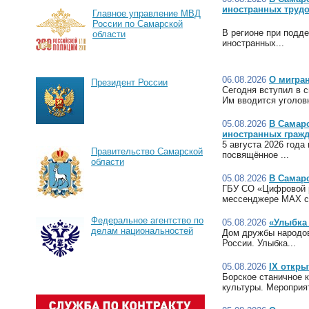
иностранных трудо
Главное управление МВД
России по Самарской
В регионе при подд
области
иностранных...
06.08.2026
О мигран
Президент России
Сегодня вступил в 
Им вводится уголовн
05.08.2026
В Самарс
иностранных граж
5 августа 2026 год
Правительство Самарской
посвящённое ...
области
05.08.2026
В Самарс
ГБУ СО «Цифровой р
мессенджере МАХ с.
Федеральное агентство по
05.08.2026
«Улыбка 
делам национальностей
Дом дружбы народов
России. Улыбка...
05.08.2026
IX откры
Борское станичное 
культуры. Мероприят