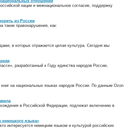
е национальных отношений
российской нации и межнациональное согласие, поддержку
ворить из России
а такие правонарушения, как:
дами, в которых отражается целая культура. Сегодня мы
среде
лассе», разработанный к Году единства народов России,
 книг на национальных языках народов России. По данным Ozon
авила
нахождения в Российской Федерации, подлежат включению в
я немецкого языка»
кто интересуется немецким языком и культурой российских