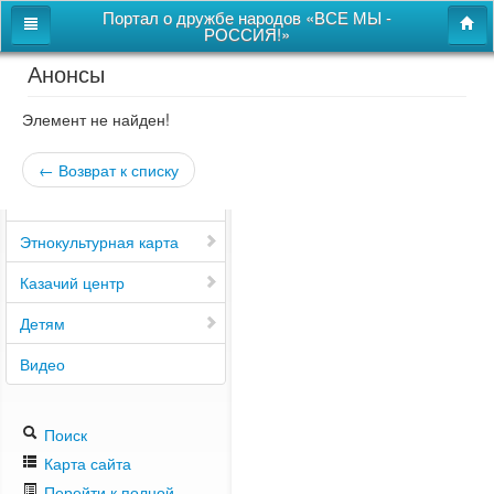
Портал о дружбе народов «ВСЕ МЫ -
РОССИЯ!»
Анонсы
Главная
Дом дружбы народов
Элемент не найден!
Новости
← Возврат к списку
СВОи
Этнокультурная карта
Казачий центр
Детям
Видео
Поиск
Карта сайта
Перейти к полной