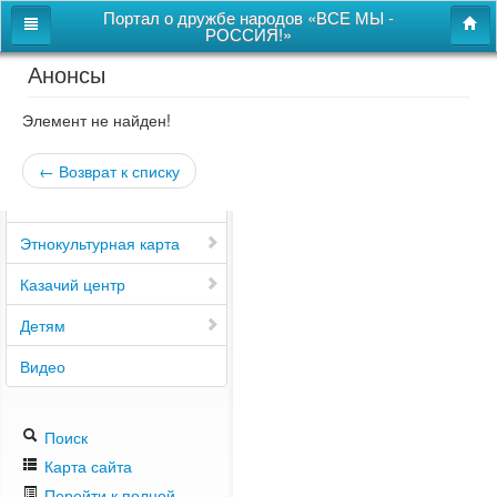
Портал о дружбе народов «ВСЕ МЫ -
РОССИЯ!»
Анонсы
Главная
Дом дружбы народов
Элемент не найден!
Новости
← Возврат к списку
СВОи
Этнокультурная карта
Казачий центр
Детям
Видео
Поиск
Карта сайта
Перейти к полной