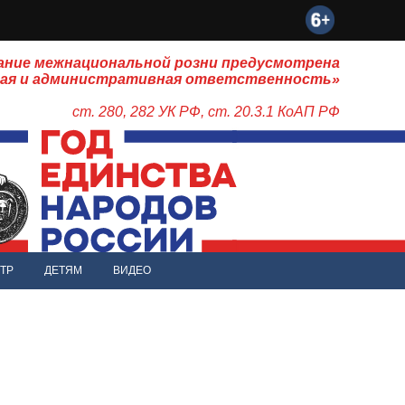
ание межнациональной розни предусмотрена
ная и административная ответственность»
ст. 280, 282 УК РФ, ст. 20.3.1 КоАП РФ
ТР
ДЕТЯМ
ВИДЕО