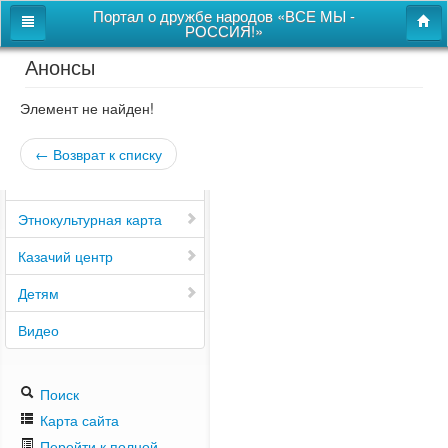
Портал о дружбе народов «ВСЕ МЫ -
РОССИЯ!»
Анонсы
Главная
Дом дружбы народов
Элемент не найден!
Новости
← Возврат к списку
СВОи
Этнокультурная карта
Казачий центр
Детям
Видео
Поиск
Карта сайта
Перейти к полной