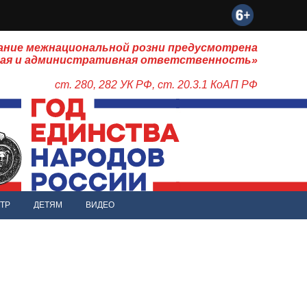
ание межнациональной розни предусмотрена
ная и административная ответственность»
ст. 280, 282 УК РФ, ст. 20.3.1 КоАП РФ
ТР
ДЕТЯМ
ВИДЕО