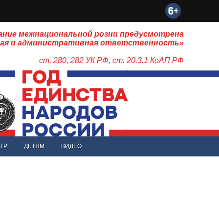
ание межнациональной розни предусмотрена
ная и административная ответственность»
ст. 280, 282 УК РФ, ст. 20.3.1 КоАП РФ
ТР
ДЕТЯМ
ВИДЕО