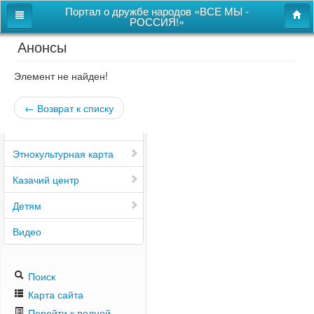
Портал о дружбе народов «ВСЕ МЫ -
РОССИЯ!»
Анонсы
Главная
Дом дружбы народов
Элемент не найден!
Новости
← Возврат к списку
СВОи
Этнокультурная карта
Казачий центр
Детям
Видео
Поиск
Карта сайта
Перейти к полной