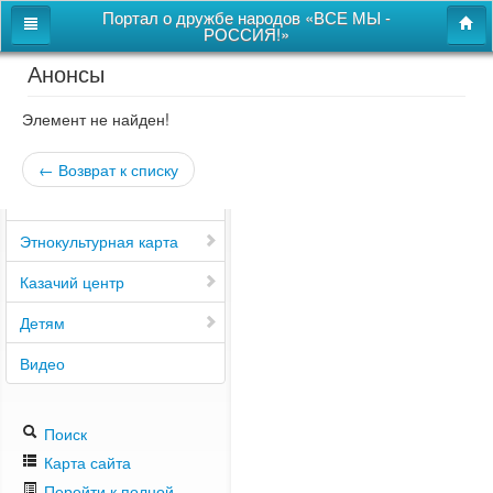
Портал о дружбе народов «ВСЕ МЫ -
РОССИЯ!»
Анонсы
Главная
Дом дружбы народов
Элемент не найден!
Новости
← Возврат к списку
СВОи
Этнокультурная карта
Казачий центр
Детям
Видео
Поиск
Карта сайта
Перейти к полной