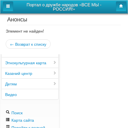
Портал о дружбе народов «ВСЕ МЫ -
РОССИЯ!»
Анонсы
Главная
Дом дружбы народов
Элемент не найден!
Новости
← Возврат к списку
СВОи
Этнокультурная карта
Казачий центр
Детям
Видео
Поиск
Карта сайта
Перейти к полной