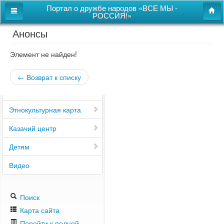
Портал о дружбе народов «ВСЕ МЫ -
РОССИЯ!»
Анонсы
Главная
Дом дружбы народов
Элемент не найден!
Новости
← Возврат к списку
СВОи
Этнокультурная карта
Казачий центр
Детям
Видео
Поиск
Карта сайта
Перейти к полной