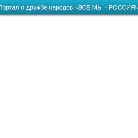
Портал о дружбе народов «ВСЕ МЫ - РОССИЯ!