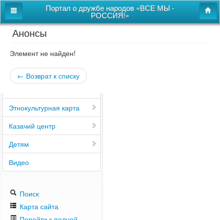
Портал о дружбе народов «ВСЕ МЫ -
РОССИЯ!»
Анонсы
Главная
Дом дружбы народов
Элемент не найден!
Новости
← Возврат к списку
СВОи
Этнокультурная карта
Казачий центр
Детям
Видео
Поиск
Карта сайта
Перейти к полной