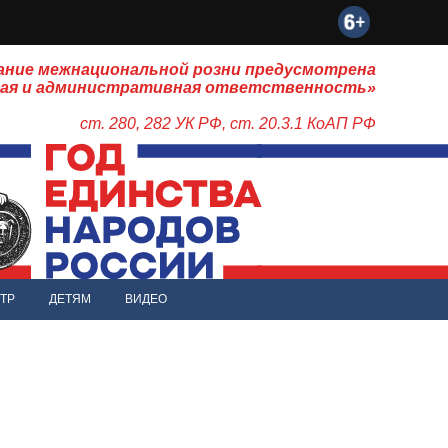
ание межнациональной розни предусмотрена
ная и административная ответственность»
ст. 280, 282 УК РФ, ст. 20.3.1 КоАП РФ
ТР
ДЕТЯМ
ВИДЕО