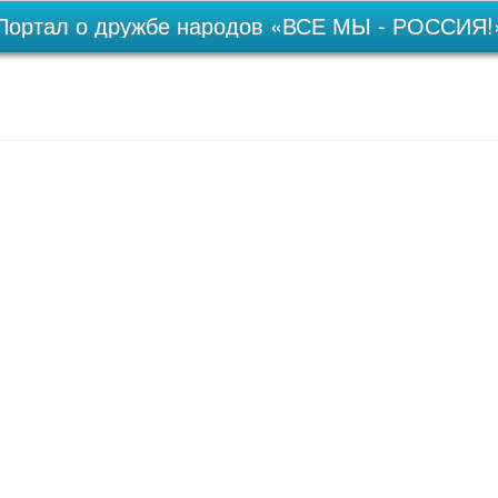
Портал о дружбе народов «ВСЕ МЫ - РОССИЯ!