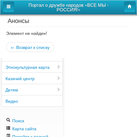
Портал о дружбе народов «ВСЕ МЫ -
РОССИЯ!»
Анонсы
Главная
Дом дружбы народов
Элемент не найден!
Новости
← Возврат к списку
СВОи
Этнокультурная карта
Казачий центр
Детям
Видео
Поиск
Карта сайта
Перейти к полной