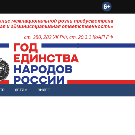
ание межнациональной розни предусмотрена
ная и административная ответственность»
ст. 280, 282 УК РФ, ст. 20.3.1 КоАП РФ
ТР
ДЕТЯМ
ВИДЕО