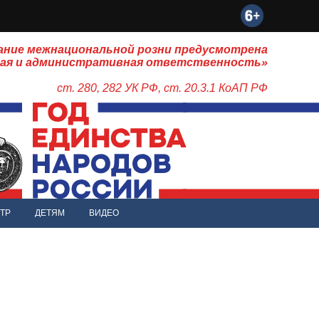
ание межнациональной розни предусмотрена
ная и административная ответственность»
ст. 280, 282 УК РФ, ст. 20.3.1 КоАП РФ
ТР
ДЕТЯМ
ВИДЕО