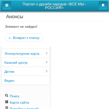
Портал о дружбе народов «ВСЕ МЫ -
РОССИЯ!»
Анонсы
Главная
Дом дружбы народов
Элемент не найден!
Новости
← Возврат к списку
СВОи
Этнокультурная карта
Казачий центр
Детям
Видео
Поиск
Карта сайта
Перейти к полной