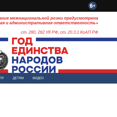
ание межнациональной розни предусмотрена
ная и административная ответственность»
ст. 280, 282 УК РФ, ст. 20.3.1 КоАП РФ
ТР
ДЕТЯМ
ВИДЕО