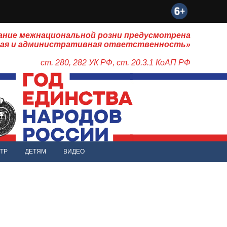
ание межнациональной розни предусмотрена
ная и административная ответственность»
ст. 280, 282 УК РФ, ст. 20.3.1 КоАП РФ
ТР
ДЕТЯМ
ВИДЕО