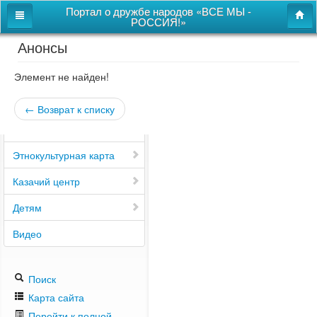
Портал о дружбе народов «ВСЕ МЫ -
РОССИЯ!»
Анонсы
Главная
Дом дружбы народов
Элемент не найден!
Новости
← Возврат к списку
СВОи
Этнокультурная карта
Казачий центр
Детям
Видео
Поиск
Карта сайта
Перейти к полной