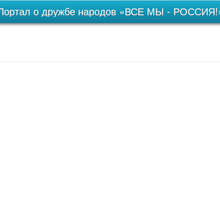
Портал о дружбе народов «ВСЕ МЫ - РОССИЯ!