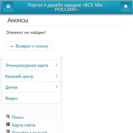
Портал о дружбе народов «ВСЕ МЫ -
РОССИЯ!»
Анонсы
Главная
Дом дружбы народов
Элемент не найден!
Новости
← Возврат к списку
СВОи
Этнокультурная карта
Казачий центр
Детям
Видео
Поиск
Карта сайта
Перейти к полной