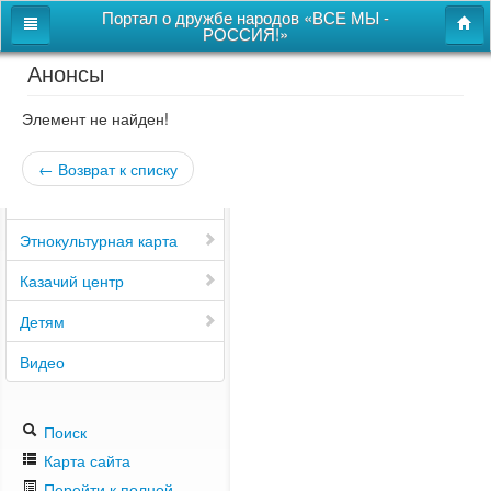
Портал о дружбе народов «ВСЕ МЫ -
РОССИЯ!»
Анонсы
Главная
Дом дружбы народов
Элемент не найден!
Новости
← Возврат к списку
СВОи
Этнокультурная карта
Казачий центр
Детям
Видео
Поиск
Карта сайта
Перейти к полной